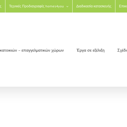
ς
Τεχνικές Προδιαγραφές homes4you
Διαδικασία κατασκευής
Επικ
ς κατοικιών – επαγγελματικών χώρων
Έργα σε εξέλιξη
Σχέδ