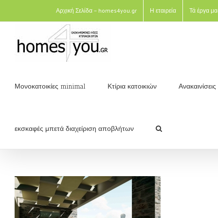
Αρχική Σελίδα – homes4you.gr
Η εταιρεία
Τά έργα μα
Μονοκατοικίες minimal
Κτίρια κατοικιών
Ανακαινίσει
εκσκαφές μπετά διαχείριση αποβλήτων