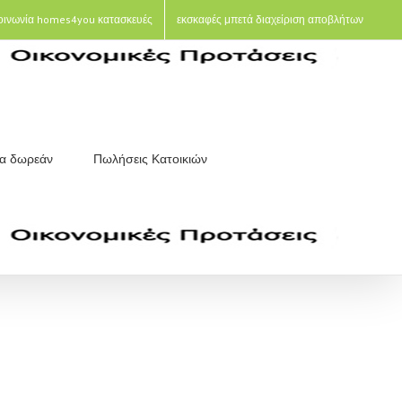
οινωνία homes4you κατασκευές
εκσκαφές μπετά διαχείριση αποβλήτων
ια δωρεάν
Πωλήσεις Κατοικιών