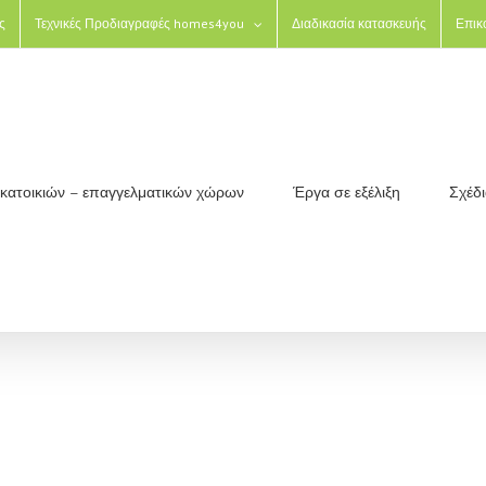
ς
Τεχνικές Προδιαγραφές homes4you
Διαδικασία κατασκευής
Επικ
ς κατοικιών – επαγγελματικών χώρων
Έργα σε εξέλιξη
Σχέδ