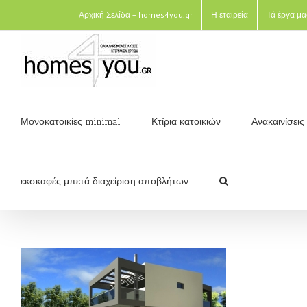
Αρχική Σελίδα – homes4you.gr
Η εταιρεία
Τά έργα μα
Μονοκατοικίες minimal
Κτίρια κατοικιών
Ανακαινίσει
εκσκαφές μπετά διαχείριση αποβλήτων