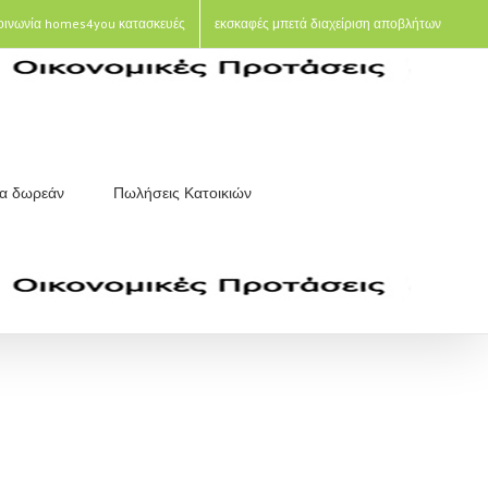
οινωνία homes4you κατασκευές
εκσκαφές μπετά διαχείριση αποβλήτων
ια δωρεάν
Πωλήσεις Κατοικιών