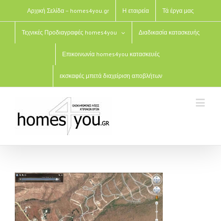
Αρχική Σελίδα – homes4you.gr
Η εταιρεία
Τά έργα μας
Τεχνικές Προδιαγραφές homes4you
Διαδικασία κατασκευής
Επικοινωνία homes4you κατασκευές
εκσκαφές μπετά διαχείριση αποβλήτων