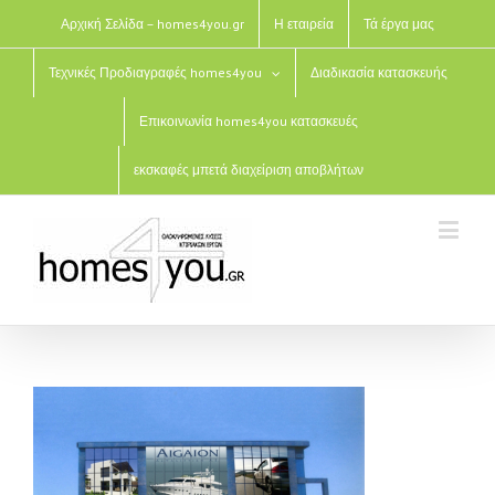
Αρχική Σελίδα – homes4you.gr
Η εταιρεία
Τά έργα μας
Τεχνικές Προδιαγραφές homes4you
Διαδικασία κατασκευής
Επικοινωνία homes4you κατασκευές
εκσκαφές μπετά διαχείριση αποβλήτων