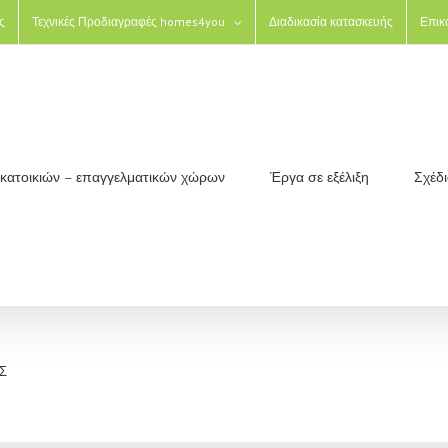
ς
Τεχνικές Προδιαγραφές homes4you
Διαδικασία κατασκευής
Επικ
ς κατοικιών – επαγγελματικών χώρων
Έργα σε εξέλιξη
Σχέδ
Σ