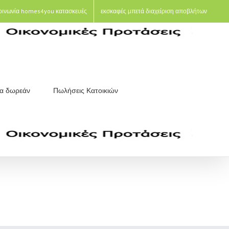
οινωνία homes4you κατασκευές
εκσκαφές μπετά διαχείριση αποβλήτων
ια δωρεάν
Πωλήσεις Κατοικιών