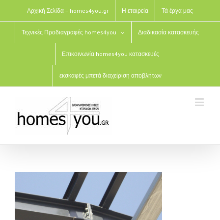
Αρχική Σελίδα – homes4you.gr
Η εταιρεία
Τά έργα μας
Τεχνικές Προδιαγραφές homes4you
Διαδικασία κατασκευής
Επικοινωνία homes4you κατασκευές
εκσκαφές μπετά διαχείριση αποβλήτων