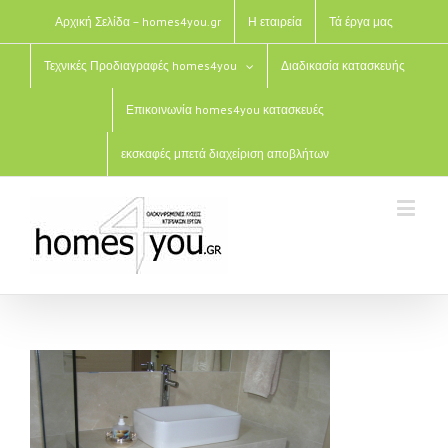
Αρχική Σελίδα – homes4you.gr
Η εταιρεία
Τά έργα μας
Τεχνικές Προδιαγραφές homes4you
Διαδικασία κατασκευής
Επικοινωνία homes4you κατασκευές
εκσκαφές μπετά διαχείριση αποβλήτων