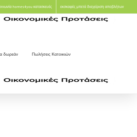
οινωνία homes4you κατασκευές
εκσκαφές μπετά διαχείριση αποβλήτων
ια δωρεάν
Πωλήσεις Κατοικιών