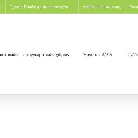
ς
Τεχνικές Προδιαγραφές homes4you
Διαδικασία κατασκευής
Επικ
ς κατοικιών – επαγγελματικών χώρων
Έργα σε εξέλιξη
Σχέδ