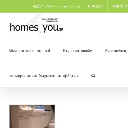
Αρχική Σελίδα – homes4you.gr
Η εταιρεία
Τά έργα μα
Μονοκατοικίες minimal
Κτίρια κατοικιών
Ανακαινίσει
εκσκαφές μπετά διαχείριση αποβλήτων