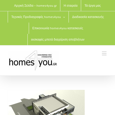
Αρχική Σελίδα – homes4you.gr
Η εταιρεία
Τά έργα μας
Τεχνικές Προδιαγραφές homes4you
Διαδικασία κατασκευής
Επικοινωνία homes4you κατασκευές
εκσκαφές μπετά διαχείριση αποβλήτων