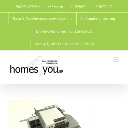
Αρχική Σελίδα – homes4you.gr
Η εταιρεία
Τά έργα μας
Τεχνικές Προδιαγραφές homes4you
Διαδικασία κατασκευής
Επικοινωνία homes4you κατασκευές
εκσκαφές μπετά διαχείριση αποβλήτων