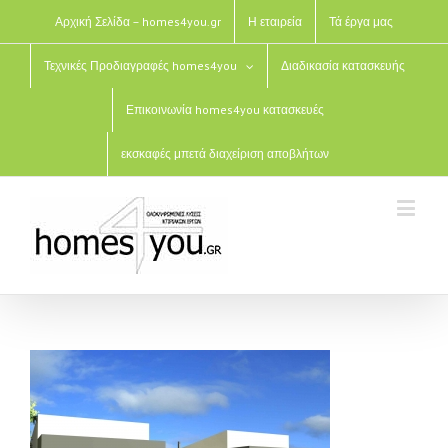
Αρχική Σελίδα – homes4you.gr
Η εταιρεία
Τά έργα μας
Τεχνικές Προδιαγραφές homes4you
Διαδικασία κατασκευής
Επικοινωνία homes4you κατασκευές
εκσκαφές μπετά διαχείριση αποβλήτων