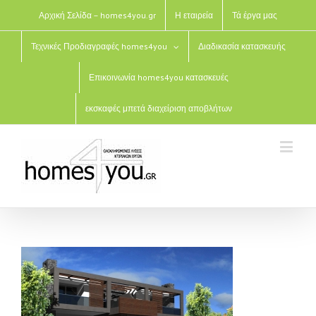
Αρχική Σελίδα – homes4you.gr
Η εταιρεία
Τά έργα μας
Τεχνικές Προδιαγραφές homes4you
Διαδικασία κατασκευής
Επικοινωνία homes4you κατασκευές
εκσκαφές μπετά διαχείριση αποβλήτων