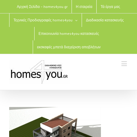
Αρχική Σελίδα – homes4you.gr
Η εταιρεία
Τά έργα μας
Τεχνικές Προδιαγραφές homes4you
Διαδικασία κατασκευής
Επικοινωνία homes4you κατασκευές
εκσκαφές μπετά διαχείριση αποβλήτων