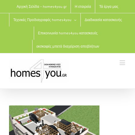
Αρχική Σελίδα – homes4you.gr
Η εταιρεία
Τά έργα μας
Τεχνικές Προδιαγραφές homes4you
Διαδικασία κατασκευής
Επικοινωνία homes4you κατασκευές
εκσκαφές μπετά διαχείριση αποβλήτων