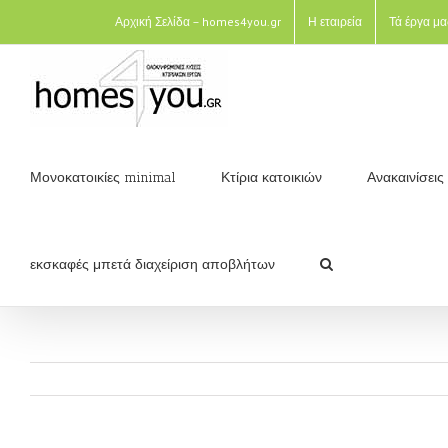
Αρχική Σελίδα – homes4you.gr
Η εταιρεία
Τά έργα μα
Μονοκατοικίες minimal
Κτίρια κατοικιών
Ανακαινίσει
εκσκαφές μπετά διαχείριση αποβλήτων