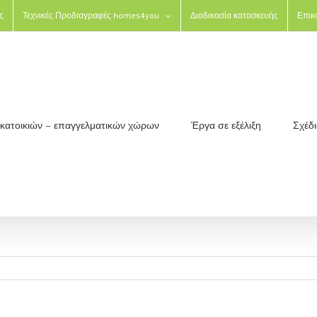
ς
Τεχνικές Προδιαγραφές homes4you
Διαδικασία κατασκευής
Επικ
ς κατοικιών – επαγγελματικών χώρων
Έργα σε εξέλιξη
Σχέδ