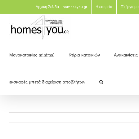
Αρχική Σελίδα – homes4you.gr
Η εταιρεία
Τά έργα μα
Μονοκατοικίες minimal
Κτίρια κατοικιών
Ανακαινίσει
εκσκαφές μπετά διαχείριση αποβλήτων