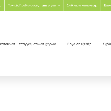
ς
Τεχνικές Προδιαγραφές homes4you
Διαδικασία κατασκευής
Επικ
ς κατοικιών – επαγγελματικών χώρων
Έργα σε εξέλιξη
Σχέδ