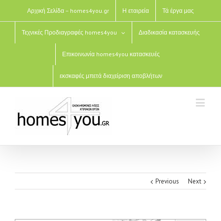
Αρχική Σελίδα – homes4you.gr
Η εταιρεία
Τά έργα μας
Τεχνικές Προδιαγραφές homes4you
Διαδικασία κατασκευής
Επικοινωνία homes4you κατασκευές
εκσκαφές μπετά διαχείριση αποβλήτων
Previous
Next