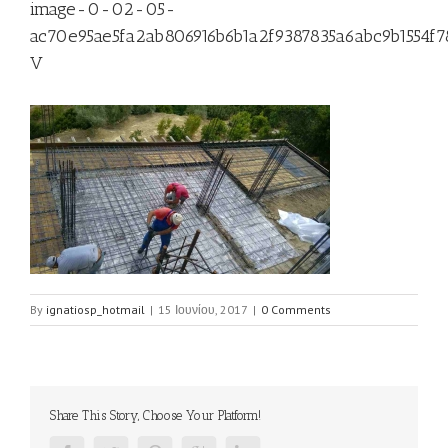
image-0-02-05-
ac70e95ae5fa2ab806916b6b1a2f9387835a6abc9b1554f7
V
By
ignatiosp_hotmail
|
15 Ιουνίου, 2017
|
0 Comments
Share This Story, Choose Your Platform!