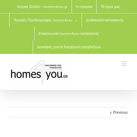
Αρχική Σελίδα – homes4you.gr
Η εταιρεία
Τά έργα μας
Τεχνικές Προδιαγραφές homes4you
Διαδικασία κατασκευής
Επικοινωνία homes4you κατασκευές
εκσκαφές μπετά διαχείριση αποβλήτων
Previous