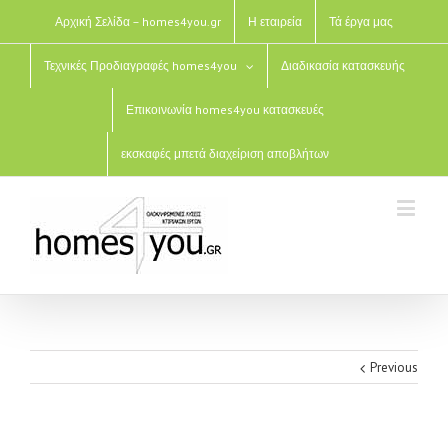
Αρχική Σελίδα – homes4you.gr
Η εταιρεία
Τά έργα μας
Τεχνικές Προδιαγραφές homes4you
Διαδικασία κατασκευής
Επικοινωνία homes4you κατασκευές
εκσκαφές μπετά διαχείριση αποβλήτων
Previous