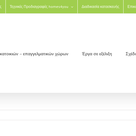
ς
Τεχνικές Προδιαγραφές homes4you
Διαδικασία κατασκευής
Επικ
ς κατοικιών – επαγγελματικών χώρων
Έργα σε εξέλιξη
Σχέδ