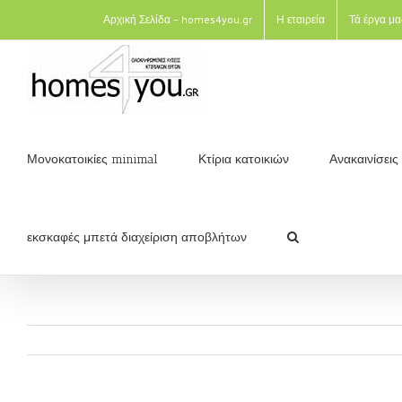
Αρχική Σελίδα – homes4you.gr
Η εταιρεία
Τά έργα μα
Μονοκατοικίες minimal
Κτίρια κατοικιών
Ανακαινίσει
εκσκαφές μπετά διαχείριση αποβλήτων