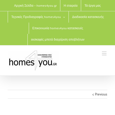
Αρχική Σελίδα – homes4you.gr
Η εταιρεία
Τά έργα μας
Τεχνικές Προδιαγραφές homes4you
Διαδικασία κατασκευής
Επικοινωνία homes4you κατασκευές
εκσκαφές μπετά διαχείριση αποβλήτων
Previous