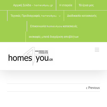
Αρχική Σελίδα – homes4you.gr
Η εταιρεία
Τά έργα μας
Τεχνικές Προδιαγραφές homes4you
Διαδικασία κατασκευής
Επικοινωνία homes4you κατασκευές
εκσκαφές μπετά διαχείριση αποβλήτων
Previous