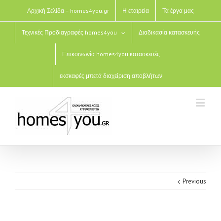
Αρχική Σελίδα – homes4you.gr
Η εταιρεία
Τά έργα μας
Τεχνικές Προδιαγραφές homes4you
Διαδικασία κατασκευής
Επικοινωνία homes4you κατασκευές
εκσκαφές μπετά διαχείριση αποβλήτων
Previous