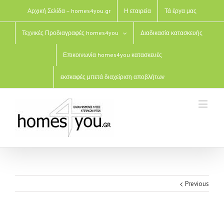
Αρχική Σελίδα – homes4you.gr
Η εταιρεία
Τά έργα μας
Τεχνικές Προδιαγραφές homes4you
Διαδικασία κατασκευής
Επικοινωνία homes4you κατασκευές
εκσκαφές μπετά διαχείριση αποβλήτων
Previous