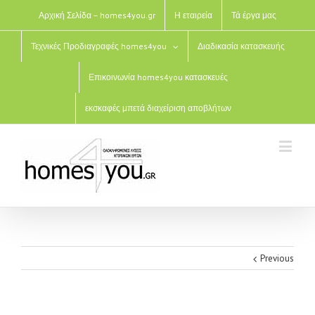
Αρχική Σελίδα – homes4you.gr
Η εταιρεία
Τά έργα μας
Τεχνικές Προδιαγραφές homes4you
Διαδικασία κατασκευής
Επικοινωνία homes4you κατασκευές
εκσκαφές μπετά διαχείριση αποβλήτων
Previous