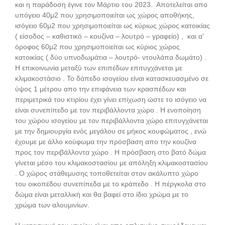
και η παράδοση έγινε τον Μάρτιο του 2023. Αποτελείται απο
υπόγειο 40μ2 που χρησιμοποιείται ως χώρος αποθήκης,
ισόγειο 60μ2 που χρησιμοποιείται ως κύριως χώρος κατοικίας
( είσοδος – καθιστικό – κουζίνα – λουτρό – γραφείο) , και α’
όροφος 60μ2 που χρησιμοποιείται ως κύριος χώρος
κατοικίας ( δύο υπνοδωμάτια – λουτρό- ντουλάπα δωμάτο) .
Η επικοινωνία μεταξύ των επιπέδων επιτυγχάνεται με
κλιμακοστάσιο . Το δάπεδο ισογείου είναι κατασκευασμένο σε
ύψος 1 μέτρου απο την επιφάνεια των κρασπέδων και
περιμετρικά του κτιρίου έχει γίνει επίχωση ώστε το ισόγειο να
είναι συνεπίπεδο με τον περιβάλλοντα χώρο . Η ενοποίηση
του χώρου ισογείου με τον περιβάλλοντα χώρο επιτυγχάνεται
με την δημιουργία ενός μεγάλου σε μήκος κουφώματος , ενώ
έχουμε με άλλο κούφωμα την πρόσβαση απο την κουζίνα
προς τον περιβάλλοντα χώρο . Η πρόσβαση στο βατό δώμα
γίνεται μέσο του κλιμακοστασίου με απόληξη κλιμακοστασίου
. Ο χώρος στάθεμυσης τοποθετείται στον ακάλυπτο χώρο
του οικοπέδου συνεπίπεδα με το κράπεδο . Η πέργκολα στο
δώμα είναι μεταλλική και θα βαφεί στο ίδιο χρώμα με το
χρώμα των αλουμινίων.