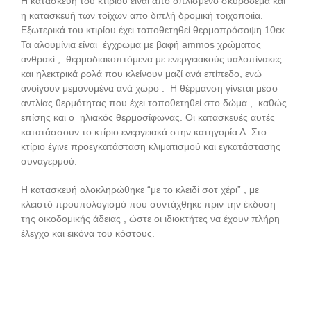
Η κατασκευή του κτιρίου είναι απο οπλισμένο σκυρόδεμα και
η κατασκευή των τοίχων απο διπλή δρομική τοιχοποιία.
Εξωτερικά του κτιρίου έχει τοποθετηθεί θερμοπρόσοψη 10εκ.
Τα αλουμίνια είναι έγχρωμα με βαφή ammos χρώματος
ανθρακί , θερμοδιακοπτόμενα με ενεργειακούς υαλοπίνακες
και ηλεκτρικά ρολά που κλείνουν μαζί ανά επίπεδο, ενώ
ανοίγουν μεμονομένα ανά χώρο . Η θέρμανση γίνεται μέσο
αντλίας θερμότητας που έχει τοποθετηθεί στο δώμα , καθώς
επίσης και ο ηλιακός θερμοσίφωνας. Οι κατασκευές αυτές
κατατάσσουν το κτίριο ενεργειακά στην κατηγορία Α. Στο
κτίριο έγινε προεγκατάσταση κλιματισμού και εγκατάστασης
συναγερμού.
Η κατασκευή ολοκληρώθηκε “με το κλειδί σοτ χέρι” , με
κλειστό προυπολογισμό που συντάχθηκε πριν την έκδοση
της οικοδομικής άδειας , ώστε οι ιδιοκτήτες να έχουν πλήρη
έλεγχο και εικόνα του κόστους.