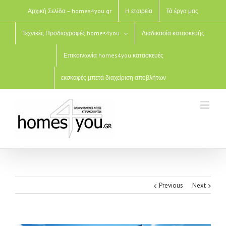
Αρχική Σελίδα – homes4you.gr
Η εταιρεία
Τά έργα μας
Τεχνικές Προδιαγραφές homes4you
Διαδικασία κατασκευής
Επικοινωνία homes4you κατασκευές
εκσκαφές μπετά διαχείριση αποβλήτων
Previous
Next