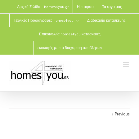
Αρχική Σελίδα – homes4you.gr
Η εταιρεία
Τά έργα μας
Τεχνικές Προδιαγραφές homes4you
Διαδικασία κατασκευής
Επικοινωνία homes4you κατασκευές
εκσκαφές μπετά διαχείριση αποβλήτων
Previous