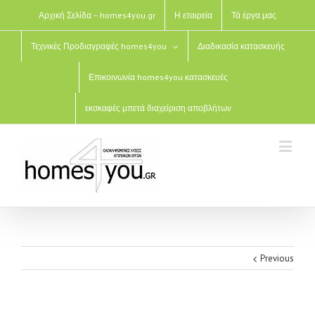
Αρχική Σελίδα – homes4you.gr
Η εταιρεία
Τά έργα μας
Τεχνικές Προδιαγραφές homes4you
Διαδικασία κατασκευής
Επικοινωνία homes4you κατασκευές
εκσκαφές μπετά διαχείριση αποβλήτων
Previous