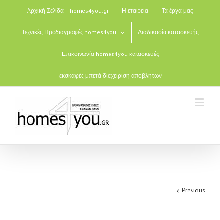
Αρχική Σελίδα – homes4you.gr
Η εταιρεία
Τά έργα μας
Τεχνικές Προδιαγραφές homes4you
Διαδικασία κατασκευής
Επικοινωνία homes4you κατασκευές
εκσκαφές μπετά διαχείριση αποβλήτων
Previous